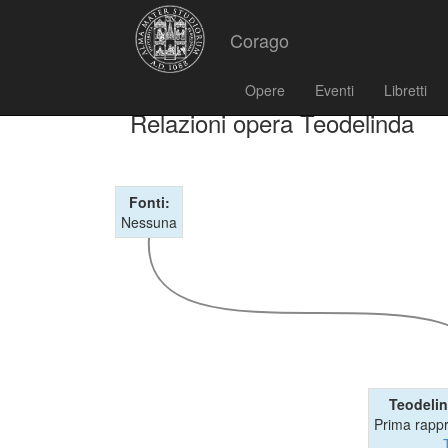
Corago
Opere
Eventi
Libretti
Relazioni opera Teodelinda
Fonti:
Nessuna
Teodeli
Prima rapp