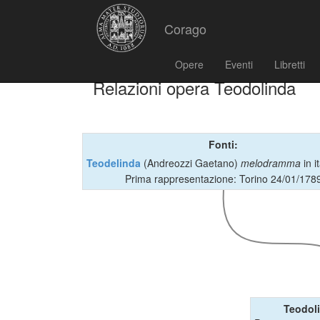
Corago
Opere
Eventi
Libretti
Relazioni opera Teodolinda
Fonti:
Teodelinda
(Andreozzi Gaetano)
melodramma
in i
Prima rappresentazione: Torino 24/01/178
Teodol