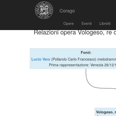
Corago
Opere
Eventi
Libretti
Relazioni opera Vologeso, re d
Fonti:
Lucio Vero
(Pollarolo Carlo Francesco)
melodram
Prima rappresentazione: Venezia 26/12/
Vologeso, r