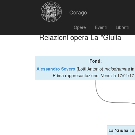
Corago
Opere
Eventi
Libretti
Relazioni opera La *Giulia
Fonti:
Alessandro Severo
(Lotti Antonio)
melodramma
in
Prima rappresentazione: Venezia 17/01/17
La *Giulia
Lam