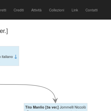
retti
Crediti
Attività
Collezioni
Link
Contatti
er.]
↓
n italiano
6
Tito Manlio [3a ver.]
Jommelli Niccolò