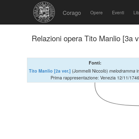
Corago
Opere
Eventi
Lib
Relazioni opera Tito Manlio [3a v
Fonti:
Tito Manlio [2a ver.]
(Jommelli Niccolò)
melodramma
i
Prima rappresentazione: Venezia 12/11/174