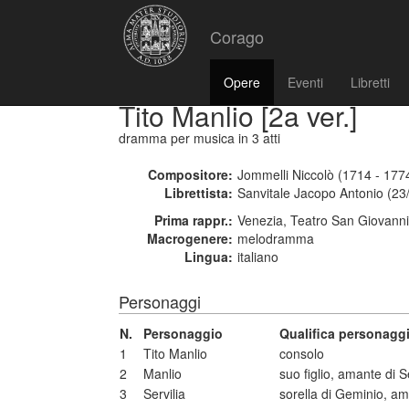
Corago
Opere
Eventi
Libretti
Tito Manlio [2a ver.]
dramma per musica
in 3 atti
Compositore:
Jommelli Niccolò (1714 - 177
Librettista:
Sanvitale Jacopo Antonio (23
Prima rappr.:
Venezia, Teatro San Giovann
Macrogenere:
melodramma
Lingua:
italiano
Personaggi
N.
Personaggio
Qualifica personagg
1
Tito Manlio
consolo
2
Manlio
suo figlio, amante di Se
3
Servilia
sorella di Geminio, am