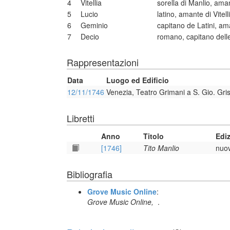
4
Vitellia
sorella di Manlio, ama
5
Lucio
latino, amante di Vitell
6
Geminio
capitano de Latini, ama
7
Decio
romano, capitano delle
Rappresentazioni
Data
Luogo ed Edificio
12/11/1746
Venezia, Teatro Grimani a S. Gio. Gr
Libretti
Anno
Titolo
Edi
[1746]
Tito Manlio
nuov
Bibliografia
Grove Music Online
:
Grove Music Online,
.