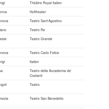
rigi
Théâtre Royal Italien
enna
Hoftheater
enova
Teatro Sant'Agostino
lano
Teatro Re
ieste
Teatro Grande
enova
Teatro Carlo Felice
rigi
Italien
sa
Teatro della Accademia de'
Costanti
ngoli
Teatro
nezia
Teatro San Benedetto