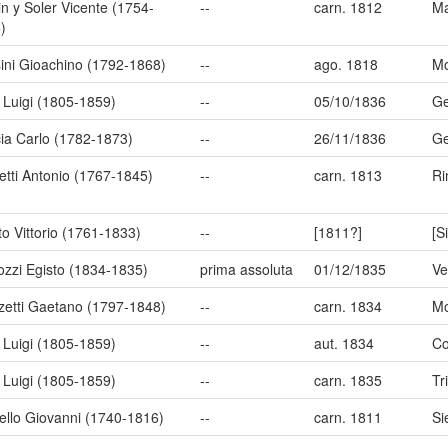
in y Soler Vicente (1754-
--
carn. 1812
Ma
)
ini Gioachino (1792-1868)
--
ago. 1818
Mo
i Luigi (1805-1859)
--
05/10/1836
G
ia Carlo (1782-1873)
--
26/11/1836
G
etti Antonio (1767-1845)
--
carn. 1813
Ri
to Vittorio (1761-1833)
--
[1811?]
[S
ozzi Egisto (1834-1835)
prima assoluta
01/12/1835
Ve
zetti Gaetano (1797-1848)
--
carn. 1834
M
i Luigi (1805-1859)
--
aut. 1834
C
i Luigi (1805-1859)
--
carn. 1835
Tr
iello Giovanni (1740-1816)
--
carn. 1811
Si