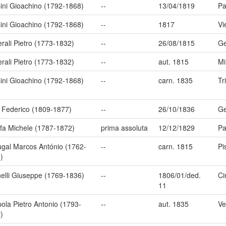
ini Gioachino (1792-1868)
--
13/04/1819
Pa
ini Gioachino (1792-1868)
--
1817
Vi
rali Pietro (1773-1832)
--
26/08/1815
G
rali Pietro (1773-1832)
--
aut. 1815
Mi
ini Gioachino (1792-1868)
--
carn. 1835
Tr
i Federico (1809-1877)
--
26/10/1836
G
fa Michele (1787-1872)
prima assoluta
12/12/1829
Pa
ugal Marcos António (1762-
--
carn. 1815
Pi
)
nelli Giuseppe (1769-1836)
--
1806/01/ded.
Ci
11
ola Pietro Antonio (1793-
--
aut. 1835
Ve
)