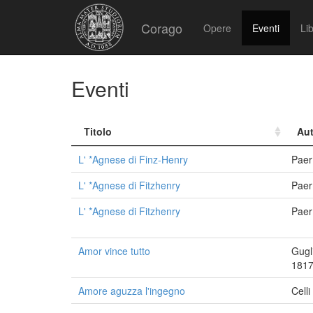
Corago
Opere
Eventi
Lib
Eventi
Titolo
Aut
L' *Agnese di Finz-Henry
Paer
L' *Agnese di Fitzhenry
Paer
L' *Agnese di Fitzhenry
Paer
Amor vince tutto
Gugl
1817
Amore aguzza l'ingegno
Cell