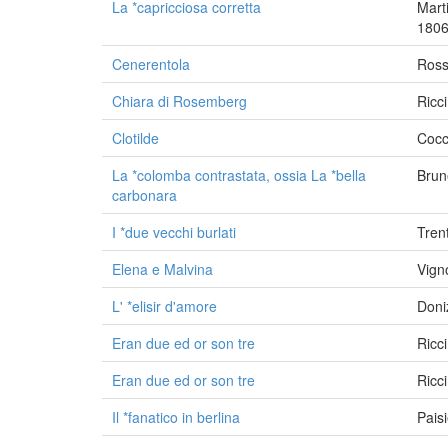
La *capricciosa corretta
Mart
1806
Cenerentola
Ross
Chiara di Rosemberg
Ricc
Clotilde
Cocc
La *colomba contrastata, ossia La *bella
Brun
carbonara
I *due vecchi burlati
Tren
Elena e Malvina
Vign
L' *elisir d'amore
Doni
Eran due ed or son tre
Ricc
Eran due ed or son tre
Ricc
Il *fanatico in berlina
Pais