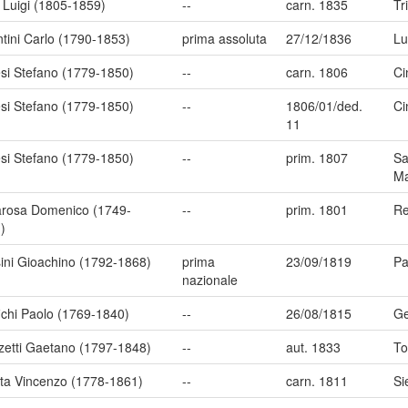
i Luigi (1805-1859)
--
carn. 1835
Tr
ntini Carlo (1790-1853)
prima assoluta
27/12/1836
Lu
si Stefano (1779-1850)
--
carn. 1806
Ci
si Stefano (1779-1850)
--
1806/01/ded.
Ci
11
si Stefano (1779-1850)
--
prim. 1807
Sa
Ma
rosa Domenico (1749-
--
prim. 1801
Re
)
ini Gioachino (1792-1868)
prima
23/09/1819
Pa
nazionale
ichi Paolo (1769-1840)
--
26/08/1815
G
zetti Gaetano (1797-1848)
--
aut. 1833
To
tta Vincenzo (1778-1861)
--
carn. 1811
Si