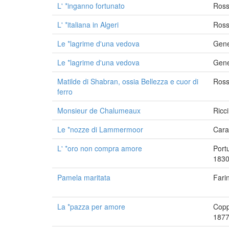
L' *inganno fortunato
Ross
L' *italiana in Algeri
Ross
Le *lagrime d'una vedova
Gene
Le *lagrime d'una vedova
Gene
Matilde di Shabran, ossia Bellezza e cuor di
Ross
ferro
Monsieur de Chalumeaux
Ricc
Le *nozze di Lammermoor
Cara
L' *oro non compra amore
Port
1830
Pamela maritata
Fari
La *pazza per amore
Copp
1877