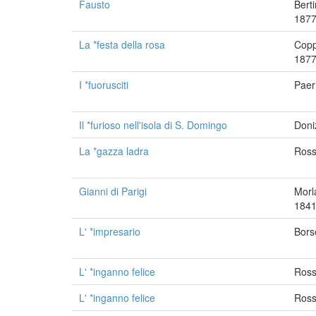
Fausto
Bert
1877
La *festa della rosa
Copp
1877
I *fuorusciti
Paer
Il *furioso nell'isola di S. Domingo
Doni
La *gazza ladra
Ross
Gianni di Parigi
Morl
1841
L' *impresario
Bors
L' *inganno felice
Ross
L' *inganno felice
Ross