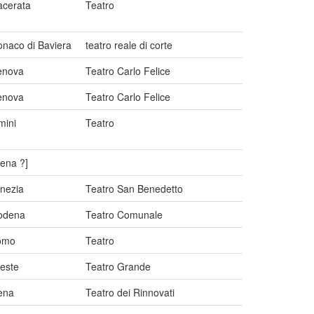
cerata
Teatro
naco di Baviera
teatro reale di corte
enova
Teatro Carlo Felice
enova
Teatro Carlo Felice
mini
Teatro
iena ?]
nezia
Teatro San Benedetto
odena
Teatro Comunale
omo
Teatro
ieste
Teatro Grande
ena
Teatro dei Rinnovati