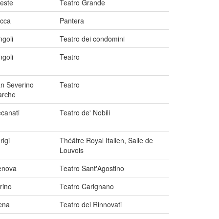
ieste
Teatro Grande
cca
Pantera
ngoli
Teatro dei condomini
ngoli
Teatro
n Severino
Teatro
rche
canati
Teatro de' Nobili
rigi
Théâtre Royal Italien, Salle de
Louvois
enova
Teatro Sant'Agostino
rino
Teatro Carignano
ena
Teatro dei Rinnovati