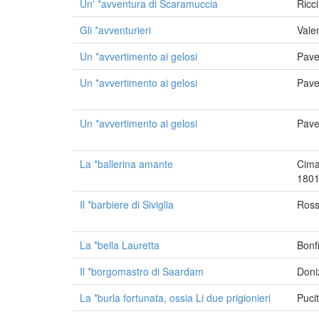
Un' *avventura di Scaramuccia
Ricc
Gli *avventurieri
Vale
Un *avvertimento ai gelosi
Pave
Un *avvertimento ai gelosi
Pave
Un *avvertimento ai gelosi
Pave
La *ballerina amante
Cima
1801
Il *barbiere di Siviglia
Ross
La *bella Lauretta
Bonf
Il *borgomastro di Saardam
Doni
La *burla fortunata, ossia Li due prigionieri
Puci