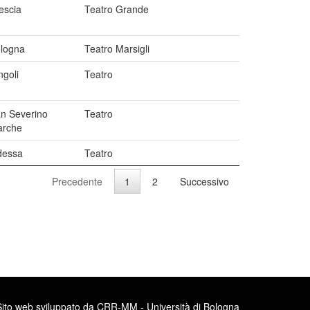
escia
Teatro Grande
logna
Teatro Marsigli
ngoli
Teatro
n Severino
Teatro
rche
dessa
Teatro
Precedente
1
2
Successivo
Sito web sviluppato da CRR-MM - Università di Bologna