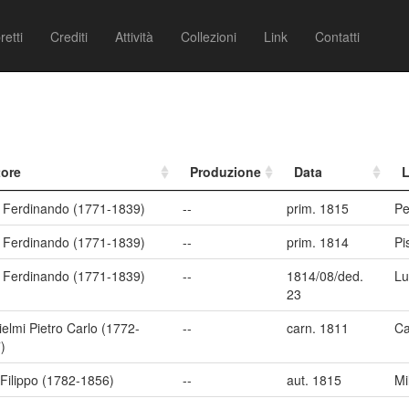
retti
Crediti
Attività
Collezioni
Link
Contatti
ore
Produzione
Data
 Ferdinando (1771-1839)
--
prim. 1815
Pe
 Ferdinando (1771-1839)
--
prim. 1814
Pi
 Ferdinando (1771-1839)
--
1814/08/ded.
Lu
23
ielmi Pietro Carlo (1772-
--
carn. 1811
Ca
)
i Filippo (1782-1856)
--
aut. 1815
Mi