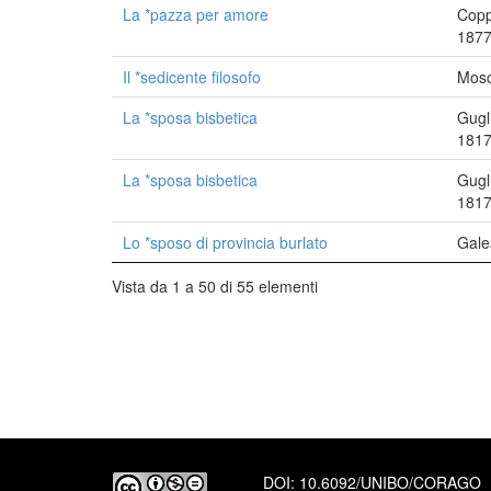
La *pazza per amore
Copp
1877
Il *sedicente filosofo
Mosc
La *sposa bisbetica
Gugl
1817
La *sposa bisbetica
Gugl
1817
Lo *sposo di provincia burlato
Gale
Vista da 1 a 50 di 55 elementi
DOI:
10.6092/UNIBO/CORAGO