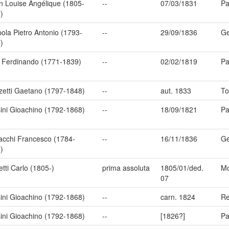
in Louise Angélique (1805-
--
07/03/1831
Pa
)
ola Pietro Antonio (1793-
--
29/09/1836
G
)
 Ferdinando (1771-1839)
--
02/02/1819
Pa
zetti Gaetano (1797-1848)
--
aut. 1833
To
ini Gioachino (1792-1868)
--
18/09/1821
Pa
acchi Francesco (1784-
--
16/11/1836
G
)
etti Carlo (1805-)
prima assoluta
1805/01/ded.
Mo
07
ini Gioachino (1792-1868)
--
carn. 1824
Re
ini Gioachino (1792-1868)
--
[1826?]
Pa