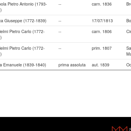
ola Pietro Antonio (1793-
--
carn. 1836
Br
)
a Giuseppe (1772-1839)
--
17/07/1813
Bo
ielmi Pietro Carlo (1772-
--
carn. 1806
Ci
)
ielmi Pietro Carlo (1772-
--
prim. 1807
Sa
)
Ma
a Emanuele (1839-1840)
prima assoluta
aut. 1839
O