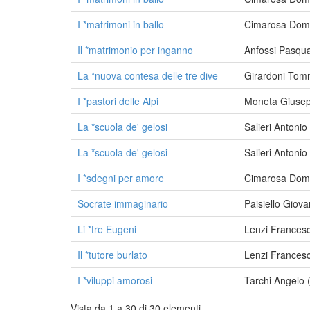
I *matrimoni in ballo
Cimarosa Dom
Il *matrimonio per inganno
Anfossi Pasqu
La *nuova contesa delle tre dive
Girardoni Tom
I *pastori delle Alpi
Moneta Giusep
La *scuola de' gelosi
Salieri Antoni
La *scuola de' gelosi
Salieri Antoni
I *sdegni per amore
Cimarosa Dom
Socrate immaginario
Paisiello Giov
Li *tre Eugeni
Lenzi Frances
Il *tutore burlato
Lenzi Frances
I *viluppi amorosi
Tarchi Angelo
Vista da 1 a 30 di 30 elementi