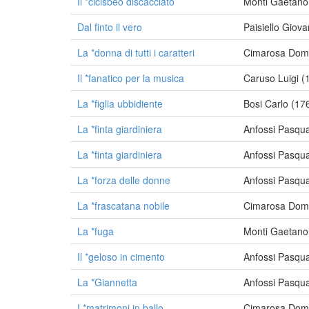
Il *cicisbeo discacciato
Monti Gaetano
Dal finto il vero
Paisiello Giov
La *donna di tutti i caratteri
Cimarosa Dom
Il *fanatico per la musica
Caruso Luigi 
La *figlia ubbidiente
Bosi Carlo (17
La *finta giardiniera
Anfossi Pasqu
La *finta giardiniera
Anfossi Pasqu
La *forza delle donne
Anfossi Pasqu
La *frascatana nobile
Cimarosa Dom
La *fuga
Monti Gaetano
Il *geloso in cimento
Anfossi Pasqu
La *Giannetta
Anfossi Pasqu
I *matrimoni in ballo
Cimarosa Dom