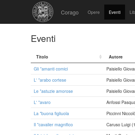
Corago
Opere
Eventi
Lib
Eventi
Titolo
Autore
Gli *amanti comici
Paisiello Giov
L' *arabo cortese
Paisiello Giov
Le *astuzie amorose
Paisiello Giov
L' *avaro
Anfossi Pasqu
La *buona figliuola
Piccinni Nicco
Il *cavalier magnifico
Caruso Luigi 