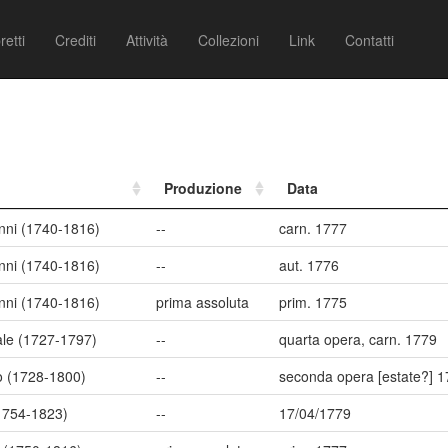
retti
Crediti
Attività
Collezioni
Link
Contatti
Produzione
Data
anni (1740-1816)
--
carn. 1777
anni (1740-1816)
--
aut. 1776
anni (1740-1816)
prima assoluta
prim. 1775
ale (1727-1797)
--
quarta opera, carn. 1779
lò (1728-1800)
--
seconda opera [estate?] 
(1754-1823)
--
17/04/1779