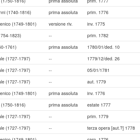
 (1750-1816)
prima assoluta
prim. 1777
anni (1740-1816)
prima assoluta
prim. 1776
enico (1749-1801)
versione riv.
inv. 1775
(1754-1823)
--
prim. 1782
60-1761)
prima assoluta
1780/01/ded. 10
ale (1727-1797)
--
1779/12/ded. 26
ale (1727-1797)
--
05/01/1781
ale (1727-1797)
--
aut. 1779
enico (1749-1801)
prima assoluta
inv. 1776
 (1750-1816)
prima assoluta
estate 1777
ale (1727-1797)
--
prim. 1779
ale (1727-1797)
--
terza opera [aut.?] 1778
enico (1749-1801)
--
carn. 1776