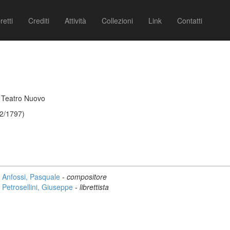
retti
Crediti
Attività
Collezioni
Link
Contatti
, Teatro Nuovo
02/1797)
Anfossi, Pasquale
-
compositore
Petrosellini, Giuseppe
-
librettista