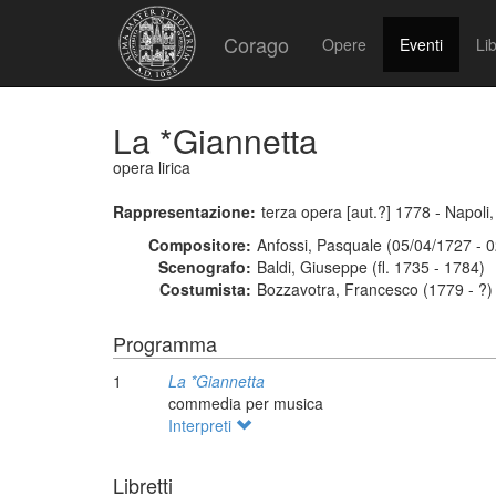
Corago
Opere
Eventi
Lib
La *Giannetta
opera lirica
Rappresentazione:
terza opera [aut.?] 1778 - Napoli
Compositore:
Anfossi, Pasquale (05/04/1727 - 
Scenografo:
Baldi, Giuseppe (fl. 1735 - 1784)
Costumista:
Bozzavotra, Francesco (1779 - ?)
Programma
1
La *Giannetta
commedia per musica
Interpreti
Libretti