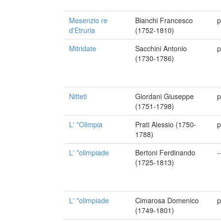
Mesenzio re
Bianchi Francesco
p
d'Etruria
(1752-1810)
Mitridate
Sacchini Antonio
p
(1730-1786)
Nitteti
Giordani Giuseppe
p
(1751-1798)
L' *Olimpia
Prati Alessio (1750-
p
1788)
L' *olimpiade
Bertoni Ferdinando
-
(1725-1813)
L' *olimpiade
Cimarosa Domenico
p
(1749-1801)