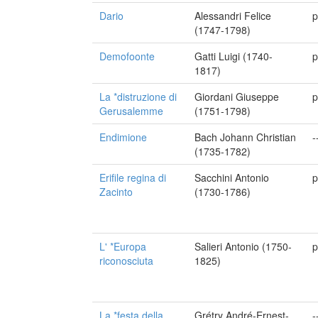
Dario
Alessandri Felice
p
(1747-1798)
Demofoonte
Gatti Luigi (1740-
p
1817)
La *distruzione di
Giordani Giuseppe
p
Gerusalemme
(1751-1798)
Endimione
Bach Johann Christian
-
(1735-1782)
Erifile regina di
Sacchini Antonio
p
Zacinto
(1730-1786)
L' *Europa
Salieri Antonio (1750-
p
riconosciuta
1825)
La *festa della
Grétry André-Ernest-
-