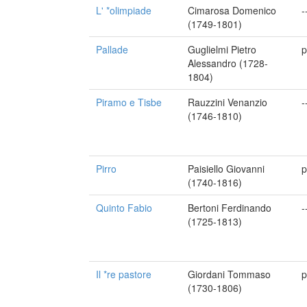
L' *olimpiade
Cimarosa Domenico
-
(1749-1801)
Pallade
Guglielmi Pietro
p
Alessandro (1728-
1804)
Piramo e Tisbe
Rauzzini Venanzio
-
(1746-1810)
Pirro
Paisiello Giovanni
p
(1740-1816)
Quinto Fabio
Bertoni Ferdinando
-
(1725-1813)
Il *re pastore
Giordani Tommaso
p
(1730-1806)