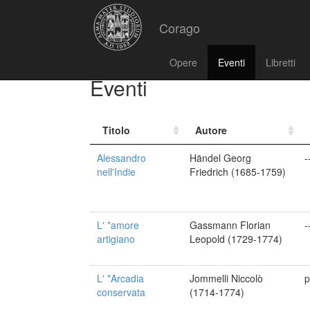
Corago
Opere
Eventi
Libretti
Eventi
Titolo
Autore
Alessandro
Händel Georg
-
nell'Indie
Friedrich (1685-1759)
L' *amore
Gassmann Florian
-
artigiano
Leopold (1729-1774)
L' *Arcadia
Jommelli Niccolò
p
conservata
(1714-1774)