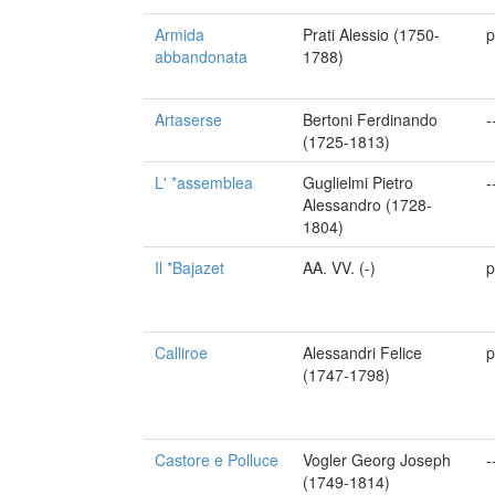
Armida
Prati Alessio (1750-
p
abbandonata
1788)
Artaserse
Bertoni Ferdinando
-
(1725-1813)
L' *assemblea
Guglielmi Pietro
-
Alessandro (1728-
1804)
Il *Bajazet
AA. VV. (-)
p
Calliroe
Alessandri Felice
p
(1747-1798)
Castore e Polluce
Vogler Georg Joseph
-
(1749-1814)