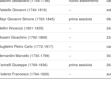
Nasolini Sebastiano (1768-1798)
nuovo allestimento
ca
Paisiello Giovanni (1740-1816)
--
es
Mayr Giovanni Simone (1763-1845)
prima assoluta
08
Bellini Vincenzo (1801-1835)
--
24
Rossini Gioachino (1792-1868)
--
23
Guglielmi Pietro Carlo (1772-1817)
--
ca
Bernardini Marcello (1730-1799)
--
30
Farinelli Giuseppe (1769-1836)
prima assoluta
26
Federici Francesco (1764-1826)
--
au