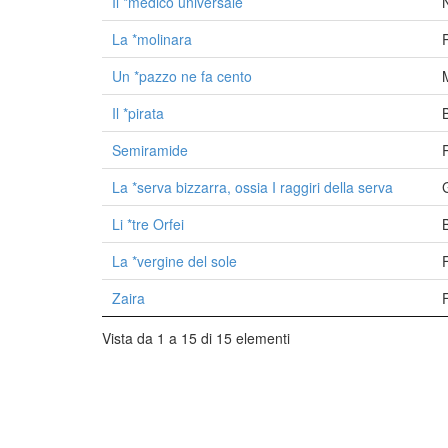
Il *medico universale
La *molinara
Un *pazzo ne fa cento
Il *pirata
Semiramide
La *serva bizzarra, ossia I raggiri della serva
Li *tre Orfei
La *vergine del sole
Zaira
Vista da 1 a 15 di 15 elementi