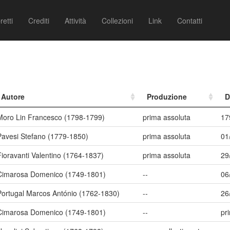
retti
Crediti
Attività
Collezioni
Link
Contatti
Autore
Produzione
D
Moro Lin Francesco (1798-1799)
prima assoluta
17
Pavesi Stefano (1779-1850)
prima assoluta
01
Fioravanti Valentino (1764-1837)
prima assoluta
29
Cimarosa Domenico (1749-1801)
--
06
Portugal Marcos António (1762-1830)
--
26
Cimarosa Domenico (1749-1801)
--
pr