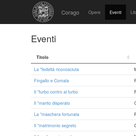
Corago
Opere
Eventi
Lib
Eventi
Titolo
La *fedeltà riconosciuta
Fingallo e Comala
Il *furbo contro al furbo
Il *marito disperato
La *maschera fortunata
Il *matrimonio segreto