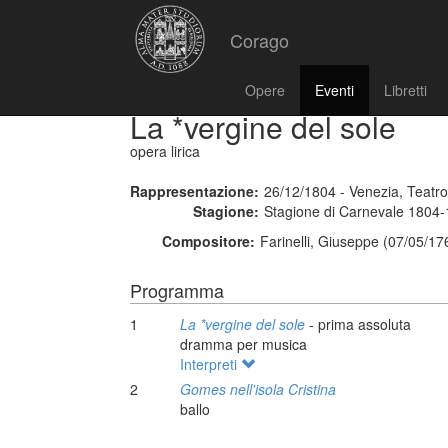
Corago
Opere
Eventi
Libretti
La *vergine del sole
opera lirica
Rappresentazione:
26/12/1804 - Venezia, Teatr
Stagione:
Stagione di Carnevale 1804
Compositore:
Farinelli, Giuseppe (07/05/17
Programma
1
La *vergine del sole
- prima assoluta
dramma per musica
Interpreti
2
Gomes nell'isola Cristina
ballo