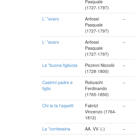
Pasquale
(1727-1797)
L' *avaro
Anfossi
--
Pasquale
(1727-1797)
L' *avaro
Anfossi
--
Pasquale
(1727-1797)
La *buona figliuola
Piccinni Niccolò
--
(1728-1800)
Castrini padre e
Robuschi
--
figlio
Ferdinando
(1765-1850)
Chi la fa l'aspetti
Fabrizi
--
Vincenzo (1764-
1812)
La *contessina
AA. VV. (-)
--