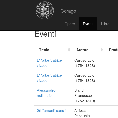
Corago
Opere
Eventi
Libretti
Eventi
Titolo
Autore
Prod
L' *albergatrice
Caruso Luigi
--
vivace
(1754-1823)
L' *albergatrice
Caruso Luigi
--
vivace
(1754-1823)
Alessandro
Bianchi
--
nell'Indie
Francesco
(1752-1810)
Gli *amanti canuti
Anfossi
--
Pasquale