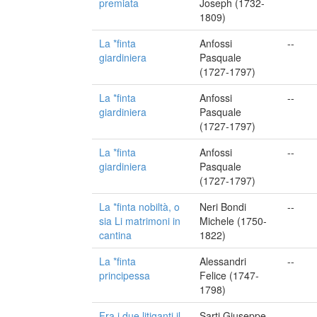
premiata
Joseph (1732-
1809)
La *finta
Anfossi
--
giardiniera
Pasquale
(1727-1797)
La *finta
Anfossi
--
giardiniera
Pasquale
(1727-1797)
La *finta
Anfossi
--
giardiniera
Pasquale
(1727-1797)
La *finta nobiltà, o
Neri Bondi
--
sia Li matrimoni in
Michele (1750-
cantina
1822)
La *finta
Alessandri
--
principessa
Felice (1747-
1798)
Fra i due litiganti il
Sarti Giuseppe
--