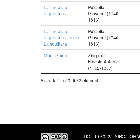
La *modista
Paisiello
--
raggiratrice
Giovanni (1740-
1816)
La *modista
Paisiello
--
raggiratrice, ossia
Giovanni (1740-
La scuffiara
1816)
Montezuma
Zingarelli
--
Niccolò Antonio
(1752-1837)
Vista da 1 a 50 di 72 elementi
DOI:
10.6092/UNIBO/COR