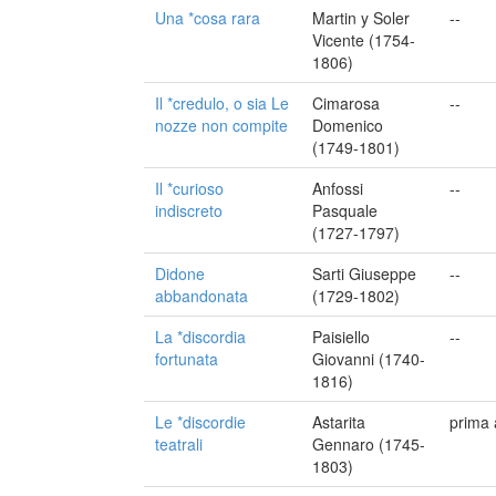
Una *cosa rara
Martin y Soler
--
Vicente (1754-
1806)
Il *credulo, o sia Le
Cimarosa
--
nozze non compite
Domenico
(1749-1801)
Il *curioso
Anfossi
--
indiscreto
Pasquale
(1727-1797)
Didone
Sarti Giuseppe
--
abbandonata
(1729-1802)
La *discordia
Paisiello
--
fortunata
Giovanni (1740-
1816)
Le *discordie
Astarita
prima 
teatrali
Gennaro (1745-
1803)