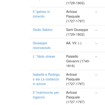
(1729-1802)
Il *geloso in
Anfossi
--
cimento
Pasquale
(1727-1797)
Giulio Sabino
Sarti Giuseppe
--
(1729-1802)
Giuseppe
AA. VV. (-)
--
riconosciuto
L' *idolo cinese
Paisiello
--
Giovanni (1740-
1816)
Isabella e Rodrigo,
Anfossi
--
o sia La costanza
Pasquale
in amore
(1727-1797)
Il *matrimonio per
Anfossi
--
inganno
Pasquale
(1727-1797)