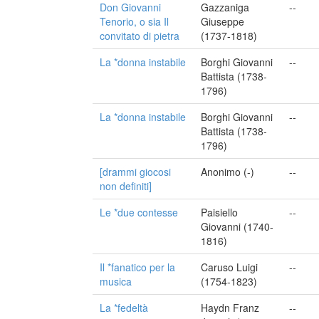
Don Giovanni
Gazzaniga
--
Tenorio, o sia Il
Giuseppe
convitato di pietra
(1737-1818)
La *donna instabile
Borghi Giovanni
--
Battista (1738-
1796)
La *donna instabile
Borghi Giovanni
--
Battista (1738-
1796)
[drammi giocosi
Anonimo (-)
--
non definiti]
Le *due contesse
Paisiello
--
Giovanni (1740-
1816)
Il *fanatico per la
Caruso Luigi
--
musica
(1754-1823)
La *fedeltà
Haydn Franz
--