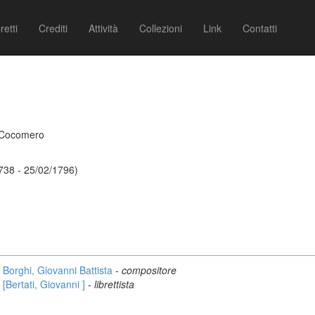
retti
Crediti
Attività
Collezioni
Link
Contatti
l Cocomero
1738 - 25/02/1796)
Borghi, Giovanni Battista
-
compositore
[Bertati, Giovanni ]
-
librettista