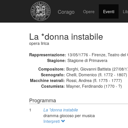
Corago
Opere
Eventi
Lib
La *donna instabile
opera lirica
Rappresentazione:
13/05/1776 - Firenze, Teatro de
Stagione:
Stagione di Primavera
Compositore:
Borghi, Giovanni Battista (27/08/
Scenografo:
Chelli, Domenico (fl. 1772 - 1807)
Macchine teatrali:
Rossi, Andrea (fl. 1775 - 1777)
Costumista:
Mayner, Ferdinando (1770 - ?)
Programma
1
La *donna instabile
dramma giocoso per musica
Interpreti