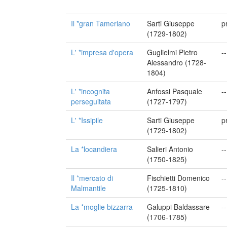
Il *gran Tamerlano
Sarti Giuseppe
p
(1729-1802)
L' *impresa d'opera
Guglielmi Pietro
--
Alessandro (1728-
1804)
L' *incognita
Anfossi Pasquale
--
perseguitata
(1727-1797)
L' *Issipile
Sarti Giuseppe
p
(1729-1802)
La *locandiera
Salieri Antonio
--
(1750-1825)
Il *mercato di
Fischietti Domenico
--
Malmantile
(1725-1810)
La *moglie bizzarra
Galuppi Baldassare
--
(1706-1785)