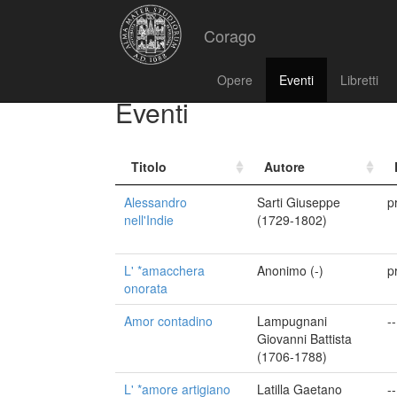
Corago
Opere
Eventi
Libretti
Eventi
Titolo
Autore
Alessandro
Sarti Giuseppe
p
nell'Indie
(1729-1802)
L' *amacchera
Anonimo (-)
p
onorata
Amor contadino
Lampugnani
--
Giovanni Battista
(1706-1788)
L' *amore artigiano
Latilla Gaetano
--