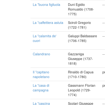
La *buona figliuola
Duni Egidio
--
Romualdo (1708-
1775)
La *caffettiera astuta
Sciroli Gregorio
--
(1722-1781)
La *calamita de'
Galuppi Baldassare
--
cuori
(1706-1785)
Calandrano
Gazzaniga
--
Giuseppe (1737-
1818)
Il *capitano
Rinaldo di Capua
p
napoletano
(1710-1780)
La *casa di
Gassmann Florian
p
campagna
Leopold (1729-
1774)
La *cascina
Scolari Giuseppe
--