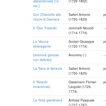
abbandonata [1a
(1729-1802)
ver.]
Don Chisciotte alle
Salieri Antonio
p
nozze di Gamace
(1750-1825)
Il *Don Trastullo
Jommelli Niccolò
--
(1714-1774)
La *donna
Scolari Giuseppe
p
stravagante
(1720-1774)
[dramma giocoso
Anonimo (-)
--
non definito]
La *fiera di Venezia
Salieri Antonio
p
(1750-1825)
Il *filosofo
Gassmann Florian
p
innamorato
Leopold (1729-
1774)
La *finta giardiniera
Anfossi Pasquale
--
(1727-1797)