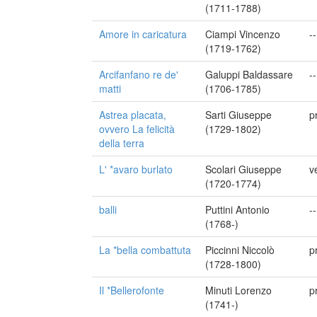
(1711-1788)
Amore in caricatura
Ciampi Vincenzo
--
(1719-1762)
Arcifanfano re de'
Galuppi Baldassare
--
matti
(1706-1785)
Astrea placata,
Sarti Giuseppe
p
ovvero La felicità
(1729-1802)
della terra
L' *avaro burlato
Scolari Giuseppe
v
(1720-1774)
balli
Puttini Antonio
--
(1768-)
La *bella combattuta
Piccinni Niccolò
p
(1728-1800)
Il *Bellerofonte
Minuti Lorenzo
p
(1741-)