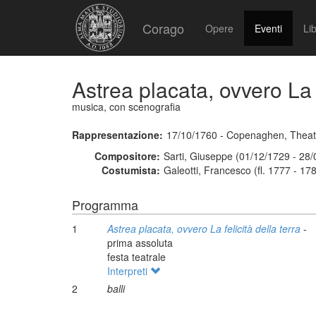
Corago
Opere
Eventi
Lib
Astrea placata, ovvero La f
musica, con scenografia
Rappresentazione:
17/10/1760 - Copenaghen, Theat
Compositore:
Sarti, Giuseppe (01/12/1729 - 28
Costumista:
Galeotti, Francesco (fl. 1777 - 17
Programma
1
Astrea placata, ovvero La felicità della terra
-
prima assoluta
festa teatrale
Interpreti
2
balli