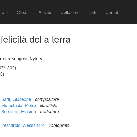
retti
Crediti
Attività
Collezioni
Link
Contatti
elicità della terra
re on Kongens Nytorv
/07/1802)
80)
Sarti, Giuseppe
-
compositore
Metastasio, Pietro
-
librettista
Soelberg, Erasmo
-
traduttore
Pescarolo, Alessandro
-
coreografo