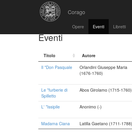
Corago
Opere
Eventi
Libretti
Eventi
Titolo
Autore
Il *Don Pasquale
Orlandini Giuseppe Maria
(1676-1760)
Le *furberie di
Abos Girolamo (1715-1760)
Spilletto
L' *Issipile
Anonimo (-)
Madama Ciana
Latilla Gaetano (1711-1788