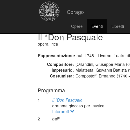
Corago
Opere
Eventi
Libretti
Il *Don Pasquale
opera lirica
Rappresentazione:
aut. 1748 - Livorno, Teatro d
Compositore:
[Orlandini, Giuseppe Maria (0
Impresario:
Malatesta, Giovanni Battista (
Costumista:
Compostoff, Ermanno (1740 -
Programma
1
Il *Don Pasquale
dramma giocoso per musica
Interpreti
2
balli