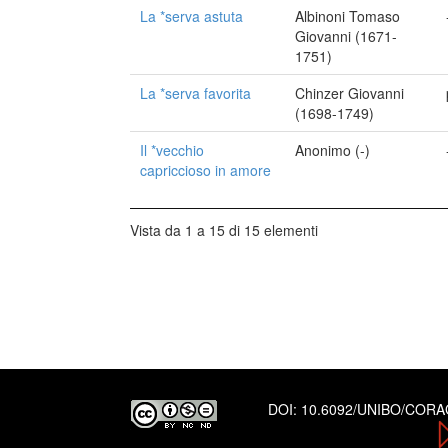
La *serva astuta
Albinoni Tomaso
Giovanni (1671-
1751)
La *serva favorita
Chinzer Giovanni
(1698-1749)
Il *vecchio
Anonimo (-)
capriccioso in amore
Vista da 1 a 15 di 15 elementi
DOI:
10.6092/UNIBO/COR