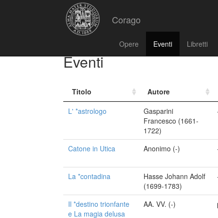
Corago
Opere
Eventi
Libretti
Eventi
Titolo
Autore
L' *astrologo
Gasparini
Francesco (1661-
1722)
Catone in Utica
Anonimo (-)
La *contadina
Hasse Johann Adolf
(1699-1783)
Il *destino trionfante
AA. VV. (-)
e La magia delusa