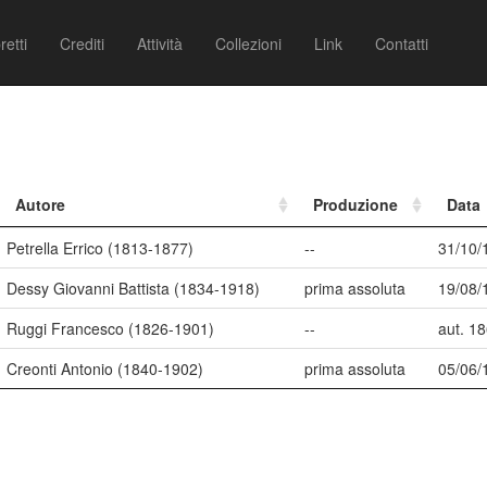
retti
Crediti
Attività
Collezioni
Link
Contatti
Autore
Produzione
Data
Petrella Errico (1813-1877)
--
31/10/
Dessy Giovanni Battista (1834-1918)
prima assoluta
19/08/
Ruggi Francesco (1826-1901)
--
aut. 1
Creonti Antonio (1840-1902)
prima assoluta
05/06/