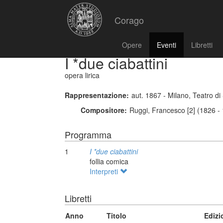
Corago
Opere
Eventi
Libretti
I *due ciabattini
opera lirica
Rappresentazione:
aut. 1867 - Milano, Teatro 
Compositore:
Ruggi, Francesco [2] (1826 -
Programma
1
I *due ciabattini
follia comica
Interpreti
Libretti
Anno
Titolo
Edizi