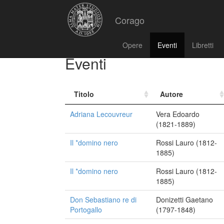
Corago
Opere
Eventi
Libretti
Eventi
Titolo
Autore
Adriana Lecouvreur
Vera Edoardo
(1821-1889)
Il *domino nero
Rossi Lauro (1812-
1885)
Il *domino nero
Rossi Lauro (1812-
1885)
Don Sebastiano re di
Donizetti Gaetano
Portogallo
(1797-1848)