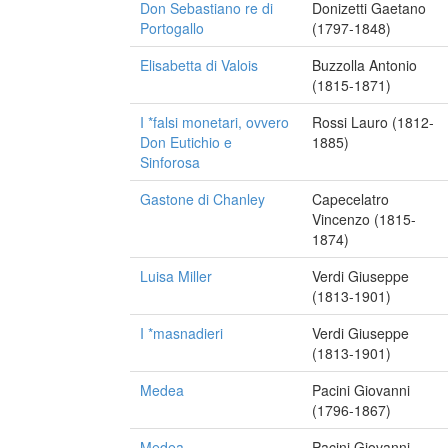
Don Sebastiano re di
Donizetti Gaetano
Portogallo
(1797-1848)
Elisabetta di Valois
Buzzolla Antonio
(1815-1871)
I *falsi monetari, ovvero
Rossi Lauro (1812-
Don Eutichio e
1885)
Sinforosa
Gastone di Chanley
Capecelatro
Vincenzo (1815-
1874)
Luisa Miller
Verdi Giuseppe
(1813-1901)
I *masnadieri
Verdi Giuseppe
(1813-1901)
Medea
Pacini Giovanni
(1796-1867)
Medea
Pacini Giovanni