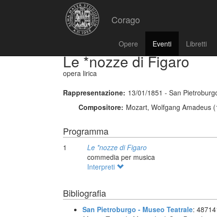
Corago
Opere
Eventi
Libretti
Le *nozze di Figaro
opera lirica
Rappresentazione:
13/01/1851 - San Pietroburgo
Compositore:
Mozart, Wolfgang Amadeus (
Programma
1
Le *nozze di Figaro
commedia per musica
Interpreti
Bibliografia
San Pietroburgo - Museo Teatrale
: 4871