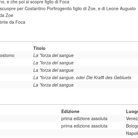
o, e che poi si scopre figlio di Foca
i scuopre per Costantino Porfirogenito figlio di Zoe, e di Leone Augusto
 da Zoe
dente da Foca
Titolo
isostomo
La *forza del sangue
La *forza del sangue
La *forza del sangue
La *forza del sangue, oder Die Krafft des Gebluets
La *forza del sangue
Edizione
Luogo
prima edizione assoluta
Venez
prima edizione assoluta
Bolog
Napol