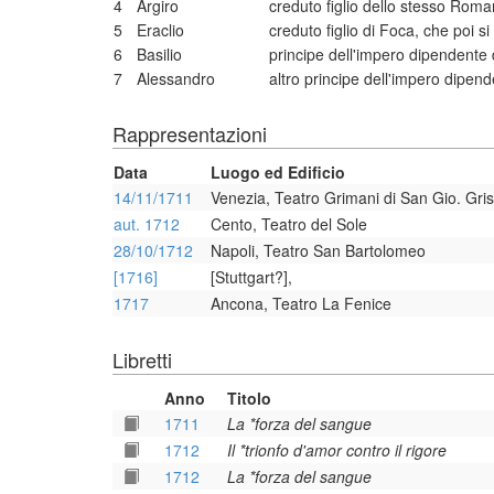
4
Argiro
creduto figlio dello stesso Roman
5
Eraclio
creduto figlio di Foca, che poi s
6
Basilio
principe dell'impero dipendente
7
Alessandro
altro principe dell'impero dipen
Rappresentazioni
Data
Luogo ed Edificio
14/11/1711
Venezia, Teatro Grimani di San Gio. Gr
aut. 1712
Cento, Teatro del Sole
28/10/1712
Napoli, Teatro San Bartolomeo
[1716]
[Stuttgart?],
1717
Ancona, Teatro La Fenice
Libretti
Anno
Titolo
1711
La *forza del sangue
1712
Il *trionfo d'amor contro il rigore
1712
La *forza del sangue