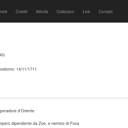
retti
Crediti
Attività
Collezioni
Link
Contatti
40)
isostomo: 14/11/1711
peradore d'Oriente
l'impero dipendente da Zoe, e nemico di Foca