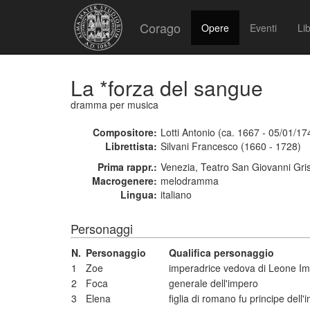
Corago
Opere
Eventi
Lib
La *forza del sangue
dramma per musica
Compositore:
Lotti Antonio (ca. 1667 - 05/01/17
Librettista:
Silvani Francesco (1660 - 1728)
Prima rappr.:
Venezia, Teatro San Giovanni Gr
Macrogenere:
melodramma
Lingua:
italiano
Personaggi
N.
Personaggio
Qualifica personaggio
1
Zoe
imperadrice vedova di Leone Im
2
Foca
generale dell'impero
3
Elena
figlia di romano fu principe del