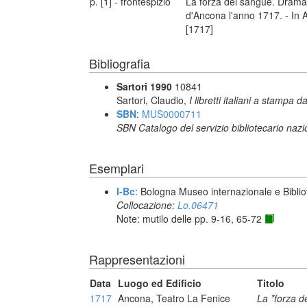
p. [1] - frontespizio
La forza del sangue. Drama 
d'Ancona l'anno 1717. - In A
[1717]
Bibliografia
Sartori 1990
10841
Sartori, Claudio,
I libretti italiani a stampa d
SBN
:
MUS0000711
SBN Catalogo del servizio bibliotecario naz
Esemplari
I-Bc
: Bologna Museo internazionale e Biblio
Collocazione:
Lo.06471
Note: mutilo delle pp. 9-16, 65-72
Rappresentazioni
Data
Luogo ed Edificio
Titolo
1717
Ancona, Teatro La Fenice
La *forza d