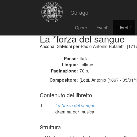
Corago
Opere
Eventi
Libretti
La *forza del sangue
Ancona, Salvioni per Paolo Antonio Bufaletti, [171
Paese:
Italia
Lingua:
italiano
Paginazione:
76 p.
Compositore:
[Lotti, Antonio (1667 - 05/01/
Contenuto del libretto
1
La *forza del sangue
dramma per musica
Struttura