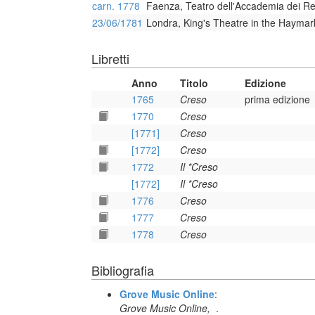
carn. 1778
Faenza, Teatro dell'Accademia dei R
23/06/1781
Londra, King's Theatre in the Haymar
Libretti
Anno
Titolo
Edizione
1765
Creso
prima edizione
1770
Creso
[1771]
Creso
[1772]
Creso
1772
Il *Creso
[1772]
Il *Creso
1776
Creso
1777
Creso
1778
Creso
Bibliografia
Grove Music Online
:
Grove Music Online,
.