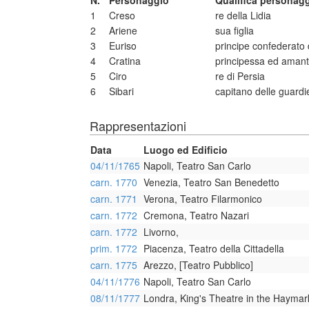
N.
Personaggio
Qualifica personag
1
Creso
re della Lidia
2
Ariene
sua figlia
3
Euriso
principe confederato 
4
Cratina
principessa ed amante
5
Ciro
re di Persia
6
Sibari
capitano delle guardie
Rappresentazioni
Data
Luogo ed Edificio
04/11/1765
Napoli, Teatro San Carlo
carn. 1770
Venezia, Teatro San Benedetto
carn. 1771
Verona, Teatro Filarmonico
carn. 1772
Cremona, Teatro Nazari
carn. 1772
Livorno,
prim. 1772
Piacenza, Teatro della Cittadella
carn. 1775
Arezzo, [Teatro Pubblico]
04/11/1776
Napoli, Teatro San Carlo
08/11/1777
Londra, King's Theatre in the Haymar