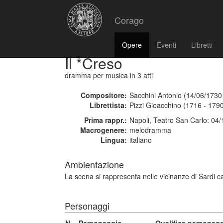
Corago
Opere
Eventi
Libretti
Il *Creso
dramma per musica
in 3 atti
Compositore:
Sacchini Antonio (14/06/1730
Librettista:
Pizzi Gioacchino (1716 - 179
Prima rappr.:
Napoli, Teatro San Carlo: 04
Macrogenere:
melodramma
Lingua:
italiano
Ambientazione
La scena si rappresenta nelle vicinanze di Sardi cap
Personaggi