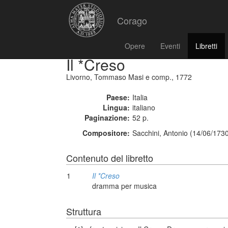
Corago
Opere
Eventi
Libretti
Il *Creso
Livorno, Tommaso Masi e comp., 1772
Paese:
Italia
Lingua:
italiano
Paginazione:
52 p.
Compositore:
Sacchini, Antonio (14/06/173
Contenuto del libretto
1
Il *Creso
dramma per musica
Struttura