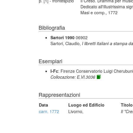
p. [1] - frontespizio
Il Creso. Dramma per musica
Dedicato all'illustrissima 
Masi e comp., 1772
Bibliografia
Sartori 1990
06902
Sartori, Claudio,
I libretti italiani a stampa d
Esemplari
I-Fc
: Firenze Conservatorio Luigi Cherubun
Collocazione: E.VI.3036
Rappresentazioni
Data
Luogo ed Edificio
Titolo
carn. 1772
Livorno,
Il *Cr