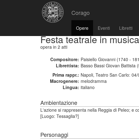
Corago
Opere
Eventi
Libretti
Festa teatrale in music
opera
in 2 atti
Compositore:
Paisiello Giovanni (1740 - 18
Librettista:
Basso Bassi Giovan Battista (
Prima rappr.:
Napoli, Teatro San Carlo: 04
Macrogenere:
melodramma
Lingua:
italiano
Ambientazione
L'azione si rappresenta nella Reggia di Peleo; e c
[Luogo: Tessaglia?]
Personaggi