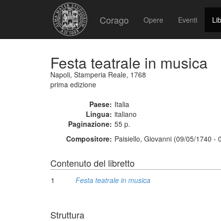
Corago
Opere
Eventi
Lib
Festa teatrale in musica
Napoli, Stamperia Reale, 1768
prima edizione
Paese:
Italia
Lingua:
italiano
Paginazione:
55 p.
Compositore:
Paisiello, Giovanni (09/05/1740 -
Contenuto del libretto
1
Festa teatrale in musica
Struttura