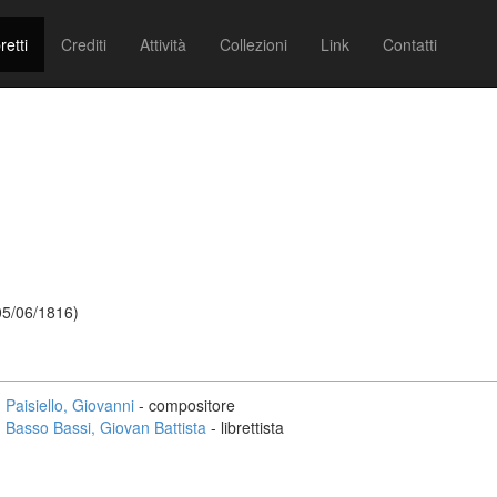
retti
Crediti
Attività
Collezioni
Link
Contatti
 05/06/1816)
Paisiello, Giovanni
- compositore
Basso Bassi, Giovan Battista
- librettista