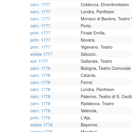
carn. 1777
Coblenza, Ehrenbreitstein
carn. 1777
Londra, Pantheon
carn. 1777
Monaco di Baviera, Teatro 
carn. 1777
Porto,
prim. 1777
Finale Emilia,
prim. 1777
Novara,
prim. 1777
Vigevano, Teatro
estate 1777
Saluzzo,
aut. 1777
Gallarate, Teatro
carn. 1778
Bologna, Teatro Comunale
carn. 1778
Catania,
carn. 1778
Ferrol,
carn. 1778
Londra, Pantheon
carn. 1778
Palermo, Teatro di S. Cecili
carn. 1778
Ratisbona, Teatro
carn. 1778
Valencia,
prim. 1778
L'Aja,
estate 1778
Bayonne,
estate 1778
Mondovì,