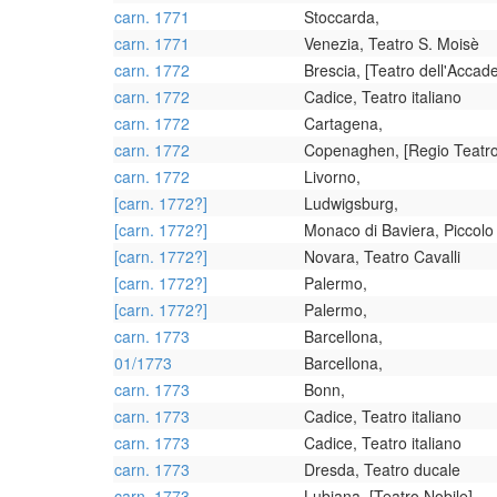
carn. 1771
Stoccarda,
carn. 1771
Venezia, Teatro S. Moisè
carn. 1772
Brescia, [Teatro dell'Accade
carn. 1772
Cadice, Teatro italiano
carn. 1772
Cartagena,
carn. 1772
Copenaghen, [Regio Teatr
carn. 1772
Livorno,
[carn. 1772?]
Ludwigsburg,
[carn. 1772?]
Monaco di Baviera, Piccolo
[carn. 1772?]
Novara, Teatro Cavalli
[carn. 1772?]
Palermo,
[carn. 1772?]
Palermo,
carn. 1773
Barcellona,
01/1773
Barcellona,
carn. 1773
Bonn,
carn. 1773
Cadice, Teatro italiano
carn. 1773
Cadice, Teatro italiano
carn. 1773
Dresda, Teatro ducale
carn. 1773
Lubiana, [Teatro Nobile]