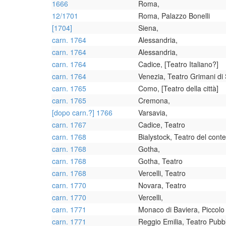
1666
Roma,
12/1701
Roma, Palazzo Bonelli
[1704]
Siena,
carn. 1764
Alessandria,
carn. 1764
Alessandria,
carn. 1764
Cadice, [Teatro Italiano?]
carn. 1764
Venezia, Teatro Grimani di
carn. 1765
Como, [Teatro della città]
carn. 1765
Cremona,
[dopo carn.?] 1766
Varsavia,
carn. 1767
Cadice, Teatro
carn. 1768
Bialystock, Teatro del conte
carn. 1768
Gotha,
carn. 1768
Gotha, Teatro
carn. 1768
Vercelli, Teatro
carn. 1770
Novara, Teatro
carn. 1770
Vercelli,
carn. 1771
Monaco di Baviera, Piccolo
carn. 1771
Reggio Emilia, Teatro Pubb