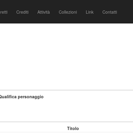
retti
Crediti
Attività
Collezioni
Link
Contatti
Qualifica personaggio
Titolo