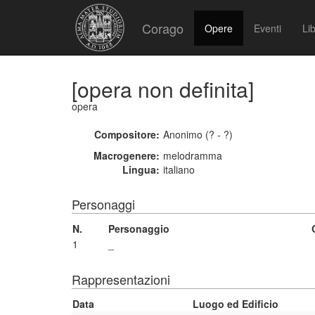
Corago
Opere
Eventi
Lib
[opera non definita]
opera
Compositore:
Anonimo (? - ?)
Macrogenere:
melodramma
Lingua:
italiano
Personaggi
N.
Personaggio
1
_
Rappresentazioni
Data
Luogo ed Edificio