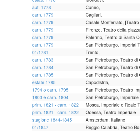
aut. 1778
Cuneo,
carn. 1779
Cagliari,
carn. 1779
Casale Monferrato, [Teatro
carn. 1779
Firenze, Teatro della piazz
carn. 1779
Palermo, Teatro di Santa Ce
carn. 1779
San Pietroburgo, Imperial 
01/1781
Trento,
carn. 1783
San Pietroburgo, Teatro di 
carn. 1784
San Pietroburgo, Teatro di 
carn. 1785
San Pietroburgo, Teatro di 
estate 1785
Capodistria,
1794 o carn. 1795
San Pietroburgo, Teatro Im
1803 e carn. 1804
San Pietroburgo, Imperiale
prim. 1821 - carn. 1822
Mosca, Imperiale e Reale T
prim. 1821 - carn. 1822
Odessa, Teatro Imperiale
stagione 1844-1845
Amsterdam, Italiano
01/1847
Reggio Calabria, Teatro Bo