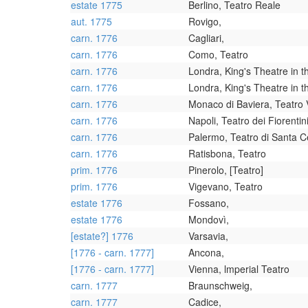
estate 1775
Berlino, Teatro Reale
aut. 1775
Rovigo,
carn. 1776
Cagliari,
carn. 1776
Como, Teatro
carn. 1776
Londra, King's Theatre in 
carn. 1776
Londra, King's Theatre in 
carn. 1776
Monaco di Baviera, Teatro 
carn. 1776
Napoli, Teatro dei Fiorentin
carn. 1776
Palermo, Teatro di Santa Ce
carn. 1776
Ratisbona, Teatro
prim. 1776
Pinerolo, [Teatro]
prim. 1776
Vigevano, Teatro
estate 1776
Fossano,
estate 1776
Mondovì,
[estate?] 1776
Varsavia,
[1776 - carn. 1777]
Ancona,
[1776 - carn. 1777]
Vienna, lmperial Teatro
carn. 1777
Braunschweig,
carn. 1777
Cadice,