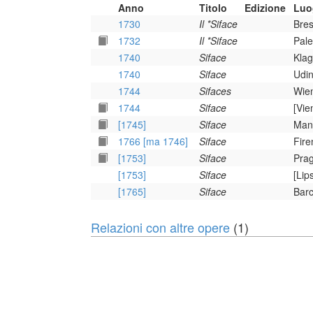
Anno
Titolo
Edizione
Luo
1730
Il *Siface
Bres
1732
Il *Siface
Pale
1740
Siface
Klag
1740
Siface
Udin
1744
Sifaces
Wien
1744
Siface
[Vie
[1745]
Siface
Mant
1766 [ma 1746]
Siface
Fire
[1753]
Siface
Prag
[1753]
Siface
[Lip
[1765]
Siface
Barc
Relazioni con altre opere
(1)