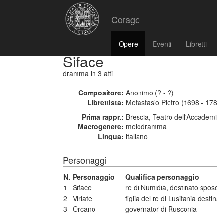
Corago
Opere
Eventi
Libretti
Siface
dramma
in 3 atti
Compositore:
Anonimo (? - ?)
Librettista:
Metastasio Pietro (1698 - 17
Prima rappr.:
Brescia, Teatro dell'Accademi
Macrogenere:
melodramma
Lingua:
italiano
Personaggi
N.
Personaggio
Qualifica personaggio
1
Siface
re di Numidia, destinato spos
2
Viriate
figlia del re di Lusitania dest
3
Orcano
governator di Rusconia