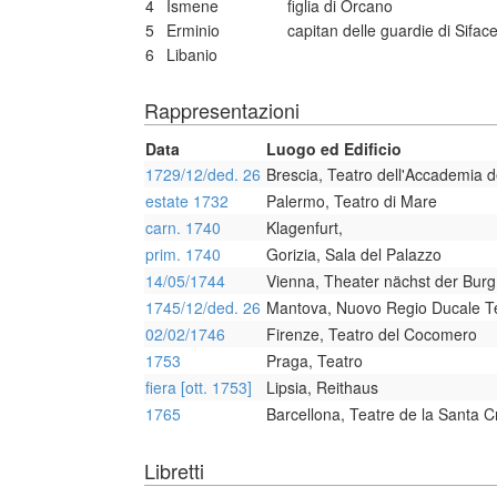
4
Ismene
figlia di Orcano
5
Erminio
capitan delle guardie di Sifa
6
Libanio
Rappresentazioni
Data
Luogo ed Edificio
1729/12/ded. 26
Brescia, Teatro dell'Accademia de
estate 1732
Palermo, Teatro di Mare
carn. 1740
Klagenfurt,
prim. 1740
Gorizia, Sala del Palazzo
14/05/1744
Vienna, Theater nächst der Bur
1745/12/ded. 26
Mantova, Nuovo Regio Ducale T
02/02/1746
Firenze, Teatro del Cocomero
1753
Praga, Teatro
fiera [ott. 1753]
Lipsia, Reithaus
1765
Barcellona, Teatre de la Santa C
Libretti