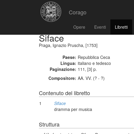
Corago
Opere
Eventi
Libretti
Siface
Praga, Ignazio Pruscha, [1753]
Paese:
Repubblica Ceca
Lingua:
italiano e tedesco
Paginazione:
111, [3] p.
Compositore:
AA. VV. (? - ?)
Contenuto del libretto
1
Siface
dramma per musica
Struttura