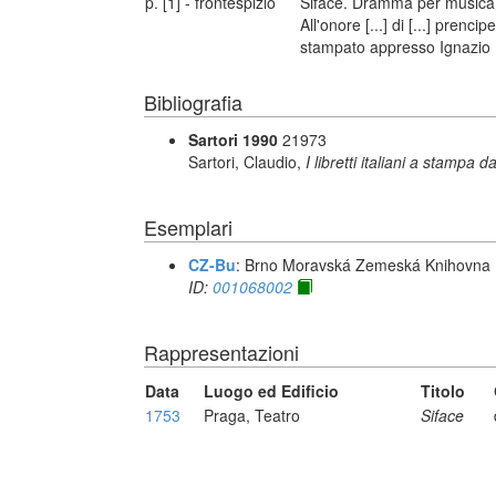
p. [1] - frontespizio
Siface. Dramma per musica 
All'onore [...] di [...] prenci
stampato appresso Ignazio 
Bibliografia
Sartori 1990
21973
Sartori, Claudio,
I libretti italiani a stampa d
Esemplari
CZ-Bu
: Brno Moravská Zemeská Knihovna
ID:
001068002
Rappresentazioni
Data
Luogo ed Edificio
Titolo
1753
Praga, Teatro
Siface