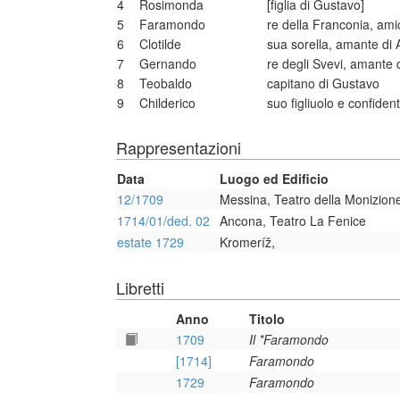
4
Rosimonda
[figlia di Gustavo]
5
Faramondo
re della Franconia, am
6
Clotilde
sua sorella, amante di 
7
Gernando
re degli Svevi, amante
8
Teobaldo
capitano di Gustavo
9
Childerico
suo figliuolo e confide
Rappresentazioni
Data
Luogo ed Edificio
12/1709
Messina, Teatro della Monizion
1714/01/ded. 02
Ancona, Teatro La Fenice
estate 1729
Kromeríž,
Libretti
Anno
Titolo
1709
Il *Faramondo
[1714]
Faramondo
1729
Faramondo