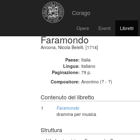
Corago
Opere
Eventi
Libretti
Faramondo
Ancona, Nicola Belelli, [1714]
Paese:
Italia
Lingua:
italiano
Paginazione:
79 p.
Compositore:
Anonimo (? - ?)
Contenuto del libretto
1
Faramondo
dramma per musica
Struttura