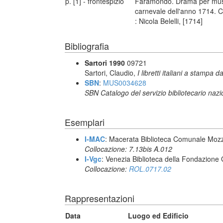
p. [1] - frontespizio
Faramondo. Drama per music
carnevale dell'anno 1714. Co
: Nicola Belelli, [1714]
Bibliografia
Sartori 1990
09721
Sartori, Claudio,
I libretti italiani a stampa d
SBN
:
MUS0034628
SBN Catalogo del servizio bibliotecario naz
Esemplari
I-MAC
: Macerata Biblioteca Comunale Mozz
Collocazione: 7.13bis A.012
I-Vgc
: Venezia Biblioteca della Fondazione 
Collocazione:
ROL.0717.02
Rappresentazioni
Data
Luogo ed Edificio