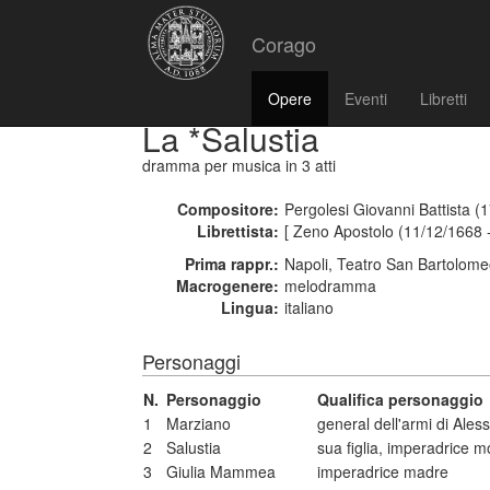
Corago
Opere
Eventi
Libretti
La *Salustia
dramma per musica
in 3 atti
Compositore:
Pergolesi Giovanni Battista (
Librettista:
[ Zeno Apostolo (11/12/1668 
Prima rappr.:
Napoli, Teatro San Bartolome
Macrogenere:
melodramma
Lingua:
italiano
Personaggi
N.
Personaggio
Qualifica personaggio
1
Marziano
general dell'armi di Ales
2
Salustia
sua figlia, imperadrice m
3
Giulia Mammea
imperadrice madre