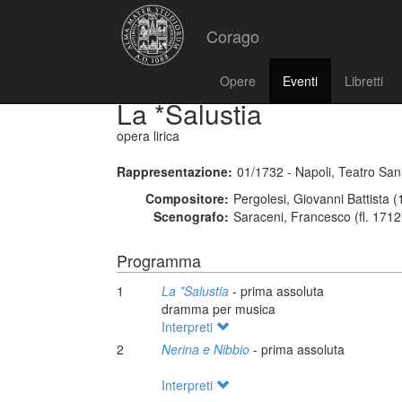
Corago
Opere
Eventi
Libretti
La *Salustia
opera lirica
Rappresentazione:
01/1732 - Napoli, Teatro Sa
Compositore:
Pergolesi, Giovanni Battista 
Scenografo:
Saraceni, Francesco (fl. 1712
Programma
1
La *Salustia
- prima assoluta
dramma per musica
Interpreti
2
Nerina e Nibbio
- prima assoluta
Interpreti