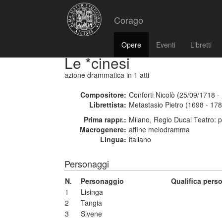
Corago
Opere
Eventi
Libretti
Le *cinesi
azione drammatica
in 1 atti
Compositore:
Conforti Nicolò (25/09/1718 -
Librettista:
Metastasio Pietro (1698 - 17
Prima rappr.:
Milano, Regio Ducal Teatro: 
Macrogenere:
affine melodramma
Lingua:
italiano
Personaggi
N.
Personaggio
Qualifica pers
1
Lisinga
2
Tangia
3
Sivene