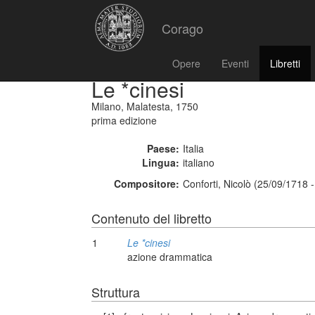
Corago
Opere
Eventi
Libretti
Le *cinesi
Milano, Malatesta, 1750
prima edizione
Paese:
Italia
Lingua:
italiano
Compositore:
Conforti, Nicolò (25/09/1718 
Contenuto del libretto
1
Le *cinesi
azione drammatica
Struttura