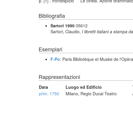
p. [1] - frontespizio
Le cinesi. Azione drammatica
Bibliografia
Sartori 1990
05612
Sartori, Claudio,
I libretti italiani a stampa d
Esemplari
F-Po
: Paris Bibliotèque et Musèe de l'Opèr
Rappresentazioni
Data
Luogo ed Edificio
prim. 1750
Milano, Regio Ducal Teatro