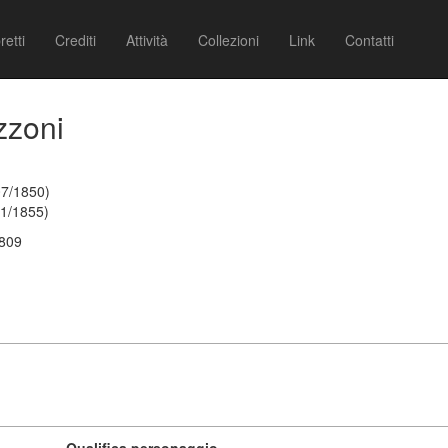
retti
Crediti
Attività
Collezioni
Link
Contatti
zzoni
07/1850)
01/1855)
1809