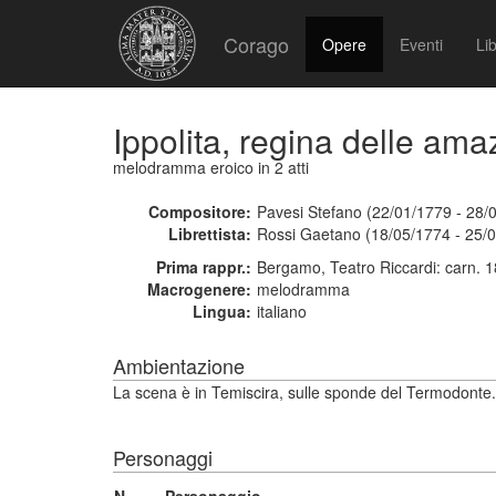
Corago
Opere
Eventi
Lib
Ippolita, regina delle ama
melodramma eroico
in 2 atti
Compositore:
Pavesi Stefano (22/01/1779 - 28/
Librettista:
Rossi Gaetano (18/05/1774 - 25/
Prima rappr.:
Bergamo, Teatro Riccardi: carn. 
Macrogenere:
melodramma
Lingua:
italiano
Ambientazione
La scena è in Temiscira, sulle sponde del Termodonte.
Personaggi