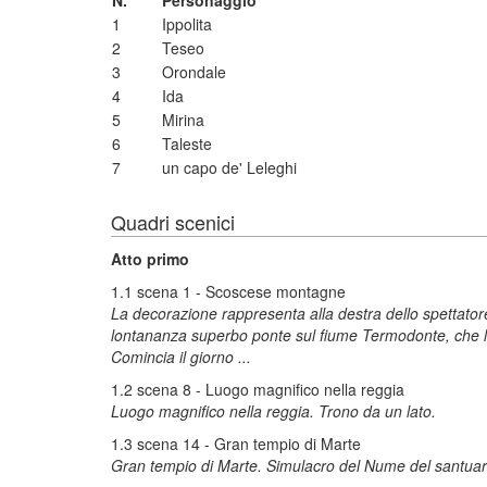
N.
Personaggio
1
Ippolita
2
Teseo
3
Orondale
4
Ida
5
Mirina
6
Taleste
7
un capo de' Leleghi
Quadri scenici
Atto primo
1.1 scena 1 - Scoscese montagne
La decorazione rappresenta alla destra dello spettatore 
lontananza superbo ponte sul fiume Termodonte, che l
Comincia il giorno ...
1.2 scena 8 - Luogo magnifico nella reggia
Luogo magnifico nella reggia. Trono da un lato.
1.3 scena 14 - Gran tempio di Marte
Gran tempio di Marte. Simulacro del Nume del santuario