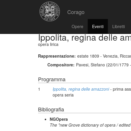
Corago
Opere
Eventi
Libretti
Ippolita, regina delle a
opera lirica
Rappresentazione:
estate 1809 - Venezia, Ricca
Compositore:
Pavesi, Stefano (22/01/1779 
Programma
1
Ippolita, regina delle amazzoni
- prima ass
opera seria
Bibliografia
NGOpera
The *new Grove dictionary of opera / edited