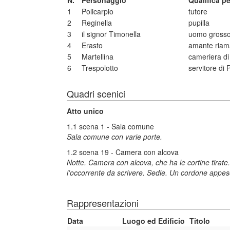
N.
Personaggio
Qualifica p
1
Policarpio
tutore
2
Reginella
pupilla
3
il signor Timonella
uomo grosso
4
Erasto
amante riama
5
Martellina
cameriera di
6
Trespolotto
servitore di 
Quadri scenici
Atto unico
1.1 scena 1 - Sala comune
Sala comune con varie porte.
1.2 scena 19 - Camera con alcova
Notte. Camera con alcova, che ha le cortine tirate
l'occorrente da scrivere. Sedie. Un cordone appes
Rappresentazioni
Data
Luogo ed Edificio
Titolo