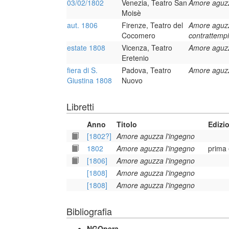
03/02/1802
Venezia, Teatro San
Amore aguzz
Moisè
aut. 1806
Firenze, Teatro del
Amore aguzza
Cocomero
contrattempi 
estate 1808
Vicenza, Teatro
Amore aguzz
Eretenio
fiera di S.
Padova, Teatro
Amore aguzz
Giustina 1808
Nuovo
Libretti
Anno
Titolo
Edizi
[1802?]
Amore aguzza l'ingegno
1802
Amore aguzza l'ingegno
prima 
[1806]
Amore aguzza l'ingegno
[1808]
Amore aguzza l'ingegno
[1808]
Amore aguzza l'ingegno
Bibliografia
NGOpera