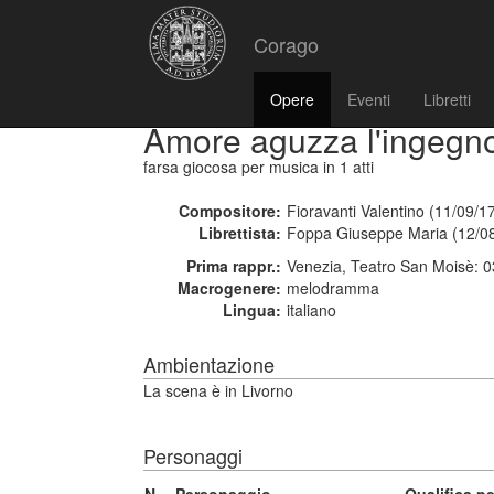
Corago
Opere
Eventi
Libretti
Amore aguzza l'ingegn
farsa giocosa per musica
in 1 atti
Compositore:
Fioravanti Valentino (11/09/1
Librettista:
Foppa Giuseppe Maria (12/08
Prima rappr.:
Venezia, Teatro San Moisè: 
Macrogenere:
melodramma
Lingua:
italiano
Ambientazione
La scena è in Livorno
Personaggi