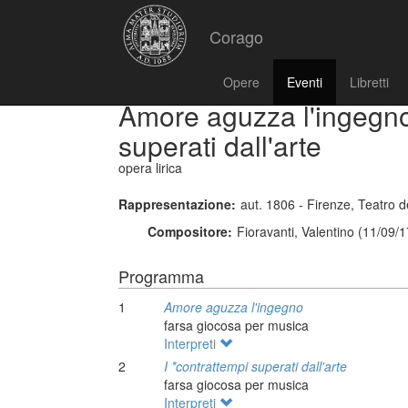
Corago
Opere
Eventi
Libretti
Amore aguzza l'ingegno 
superati dall'arte
opera lirica
Rappresentazione:
aut. 1806 - Firenze, Teatro
Compositore:
Fioravanti, Valentino (11/09/
Programma
1
Amore aguzza l'ingegno
farsa giocosa per musica
Interpreti
2
I *contrattempi superati dall'arte
farsa giocosa per musica
Interpreti