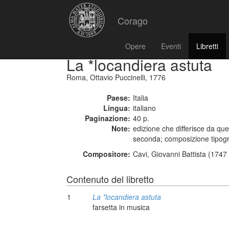
Corago
Opere
Eventi
Libretti
La *locandiera astuta
Roma, Ottavio Puccinelli, 1776
Paese:
Italia
Lingua:
italiano
Paginazione:
40 p.
Note:
edizione che differisce da quel
seconda; composizione tipogra
Compositore:
Cavi, Giovanni Battista (1747
Contenuto del libretto
1
La *locandiera astuta
farsetta in musica