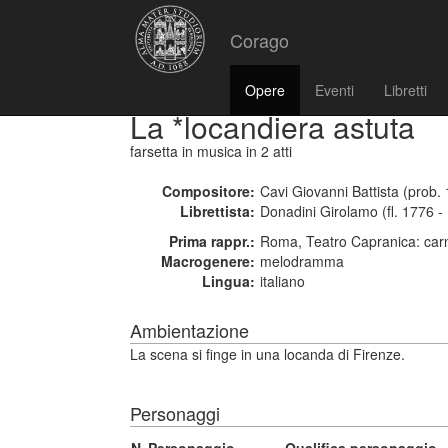
Corago
Opere
Eventi
Libretti
La *locandiera astuta
farsetta in musica
in 2 atti
Compositore:
Cavi Giovanni Battista (prob.
Librettista:
Donadini Girolamo (fl. 1776 -
Prima rappr.:
Roma, Teatro Capranica: car
Macrogenere:
melodramma
Lingua:
italiano
Ambientazione
La scena si finge in una locanda di Firenze.
Personaggi