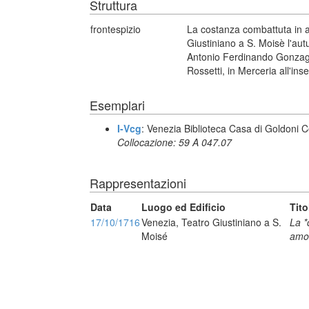
Struttura
frontespizio
La costanza combattuta in 
Giustiniano a S. Moisè l'aut
Antonio Ferdinando Gonzaga 
Rossetti, in Merceria all'in
Esemplari
I-Vcg
: Venezia Biblioteca Casa di Goldoni C
Collocazione: 59 A 047.07
Rappresentazioni
Data
Luogo ed Edificio
Tito
17/10/1716
Venezia, Teatro Giustiniano a S.
La *
Moisé
amo