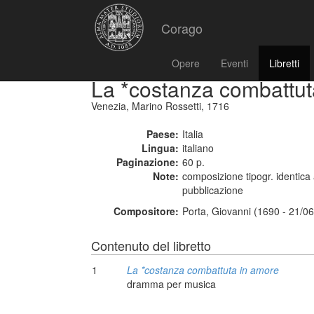
Corago
Opere
Eventi
Libretti
La *costanza combattut
Venezia, Marino Rossetti, 1716
Paese:
Italia
Lingua:
italiano
Paginazione:
60 p.
Note:
composizione tipogr. identica 
pubblicazione
Compositore:
Porta, Giovanni (1690 - 21/0
Contenuto del libretto
1
La *costanza combattuta in amore
dramma per musica