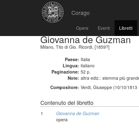
Corago
Opere
Eventi
Libretti
Giovanna de Guzman
Milano, Tito di Gio. Ricordi, [1859?]
Paese:
Italia
Lingua:
italiano
Paginazione:
52 p.
Note:
altra ediz.: stemma più grand
Compositore:
Verdi, Giuseppe (10/10/1813 
Contenuto del libretto
1
Giovanna de Guzman
opera