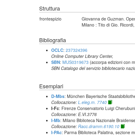
Struttura
frontespizio
Giovanna de Guzman. Opera i
Milano : Tito di Gio. Ricordi
Bibliografia
OCLC
:
237324396
Online Computer Library Center,
SBN
:
MUS0319673
(accorpa edizioni con m
SBN Catalogo del servizio bibliotecario naz
Esemplari
D-Mbs
: München Bayerische Staatsbiblioth
Collocazione:
L.eleg.m. 7740
I-Fc
: Firenze Conservatorio Luigi Cherubun
Collocazione: E.VI.3776
I-Mb
: Milano Biblioteca Nazionale Braidens
Collocazione:
Racc.dramm.6190.10
I-PAc
: Parma Biblioteca Palatina, sezione m