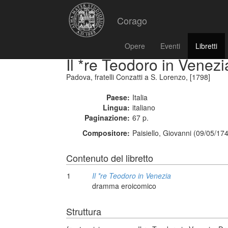
Corago
Opere
Eventi
Libretti
Il *re Teodoro in Venezi
Padova, fratelli Conzatti a S. Lorenzo, [1798]
Paese:
Italia
Lingua:
italiano
Paginazione:
67 p.
Compositore:
Paisiello, Giovanni (09/05/17
Contenuto del libretto
1
Il *re Teodoro in Venezia
dramma eroicomico
Struttura