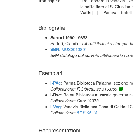
frontespizio
Il re Teodoro in Venezia. D
la solita fiera di S. Giustin
Wallis [...]. - Padova : frate
Bibliografia
Sartori 1990
19653
Sartori, Claudio,
I libretti italiani a stampa d
SBN
:
MUS0013801
SBN Catalogo del servizio bibliotecario naz
Esemplari
I-PAc
: Parma Biblioteca Palatina, sezione m
Collocazione: F. Libretti, sc.316.050
I-Rsc
: Roma Biblioteca musicale governativa
Collocazione: Carv.12973
I-Vcg
: Venezia Biblioteca Casa di Goldoni C
Collocazione:
57 E 65.18
Rappresentazioni