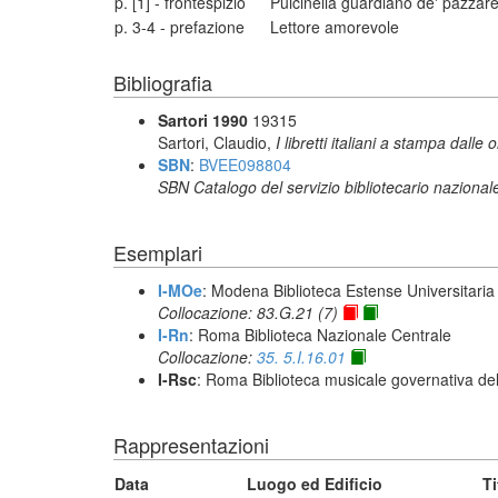
p. [1] - frontespizio
Pulcinella guardiano de' pazzare
p. 3-4 - prefazione
Lettore amorevole
Bibliografia
Sartori 1990
19315
Sartori, Claudio,
I libretti italiani a stampa dalle 
SBN
:
BVEE098804
SBN Catalogo del servizio bibliotecario nazional
Esemplari
I-MOe
: Modena Biblioteca Estense Universitaria
Collocazione: 83.G.21 (7)
I-Rn
: Roma Biblioteca Nazionale Centrale
Collocazione:
35. 5.I.16.01
I-Rsc
: Roma Biblioteca musicale governativa del
Rappresentazioni
Data
Luogo ed Edificio
Ti