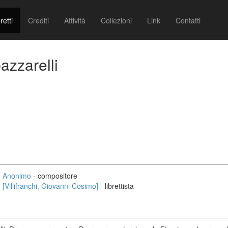
retti
Crediti
Attività
Collezioni
Link
Contatti
azzarelli
Anonimo
- compositore
[Villifranchi, Giovanni Cosimo]
- librettista