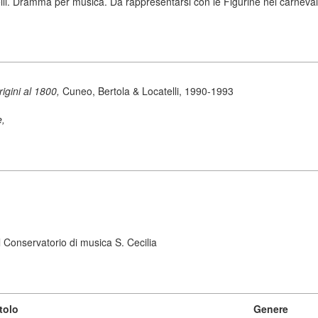
lli. Dramma per musica. Da rappresentarsi con le Figurine nel carneval
origini al 1800,
Cuneo, Bertola & Locatelli, 1990-1993
e,
 Conservatorio di musica S. Cecilia
tolo
Genere