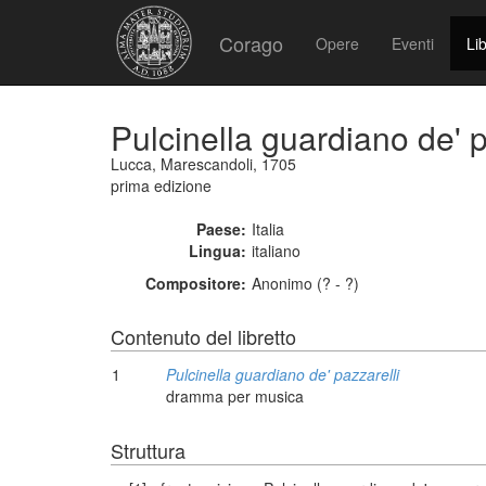
Corago
Opere
Eventi
Lib
Pulcinella guardiano de' p
Lucca, Marescandoli, 1705
prima edizione
Paese:
Italia
Lingua:
italiano
Compositore:
Anonimo (? - ?)
Contenuto del libretto
1
Pulcinella guardiano de' pazzarelli
dramma per musica
Struttura