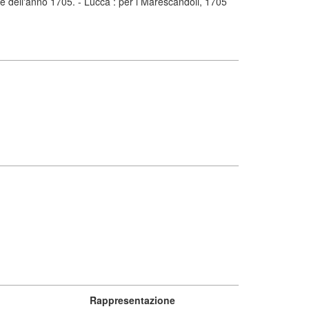
e dell'anno 1705. - Lucca : per i Marescandoli, 1705
Rappresentazione