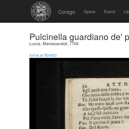
Corago
Opere
Eventi
Lib
Pulcinella guardiano de' p
Lucca, Marescandoli, 1705
torna al libretto