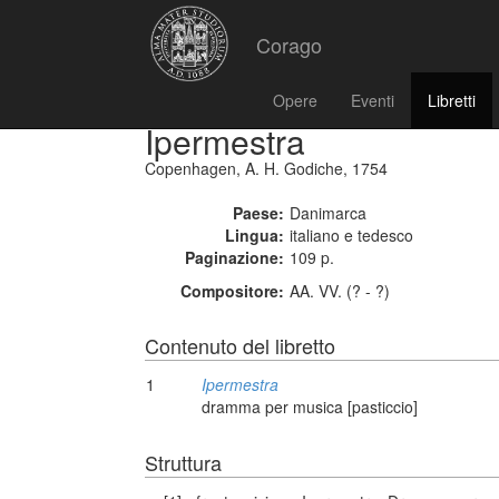
Corago
Opere
Eventi
Libretti
Ipermestra
Copenhagen, A. H. Godiche, 1754
Paese:
Danimarca
Lingua:
italiano e tedesco
Paginazione:
109 p.
Compositore:
AA. VV. (? - ?)
Contenuto del libretto
1
Ipermestra
dramma per musica [pasticcio]
Struttura