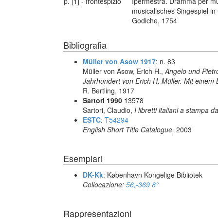
p. [1] - frontespizio
Ipermestra. Dramma per mu
musicalisches Singespiel in
Godiche, 1754
Bibliografia
Müller von Asow 1917
: n. 83
Müller von Asow, Erich H.,
Angelo und Pietro
Jahrhundert von Erich H. Müller. Mit einem 
R. Bertling, 1917
Sartori 1990
13578
Sartori, Claudio,
I libretti italiani a stampa d
ESTC
:
T54294
English Short Title Catalogue,
2003
Esemplari
DK-Kk
: København Kongelige Bibliotek
Collocazione:
56,-369 8°
Rappresentazioni